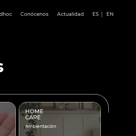
Adhoc
Conócenos
Actualidad
ES
EN
s
HOME
CARE
Ambientación​