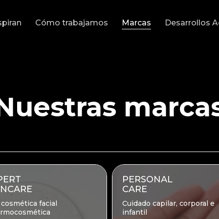
spiran
Cómo trabajamos
Marcas
Desarrollos 
Nuestras marca
PERT
PERSONAL
INCARE
CARE
 cosmética facial
Cuidado capilar, corporal e
ermocosmética
infantil