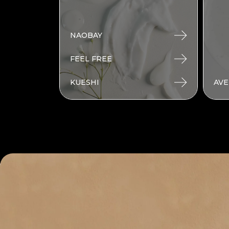
NAOBAY
FEEL FREE
KUESHI
AVE