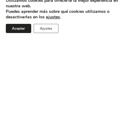
Utilizamos cookies para ofrecerte la mejor experiencia en
nuestra web.
instalaciones de vanguardia que nos
Puedes aprender más sobre qué cookies utilizamos o
permiten ofrecer productos de alta calidad
desactivarlas en los
ajustes
.
y eficacia.
Aceptar
Ajustes
Además, somos conscientes de nuestro
papel en la protección del medioambiente y
la promoción de prácticas sostenibles. Por
eso, trabajamos en el desarrollo de
soluciones eco conscientes y en la
reducción de nuestra huella de carbono.
Nos esforzamos por crear productos que
sean respetuosos con el medioambiente y
al mismo tiempo eficaces en su función.
En resumen, en Forenqui nos enorgullece
ofrecer productos innovadores y de alta
calidad que reflejan nuestro compromiso
con la responsabilidad social en todos los
procesos.