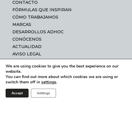
CONTACTO
FÓRMULAS QUE INSPIRAN
CÓMO TRABAJAMOS
MARCAS
DESARROLLOS ADHOC
CONÓCENOS
ACTUALIDAD
AVISO LEGAL
POLÍTICA DE PRIVACIDAD
We are using cookies to give you the best experience on our
POLÍTICA DE COOKIES
website.
POLÍTICA DE CALIDAD
You can find out more about which cookies we are using or
switch them off in
settings
.
CANAL DE CUMPLIMIENTO
Accept
Settings
+34 961 240
401
info@forenqui.es
FORENQUI 2025